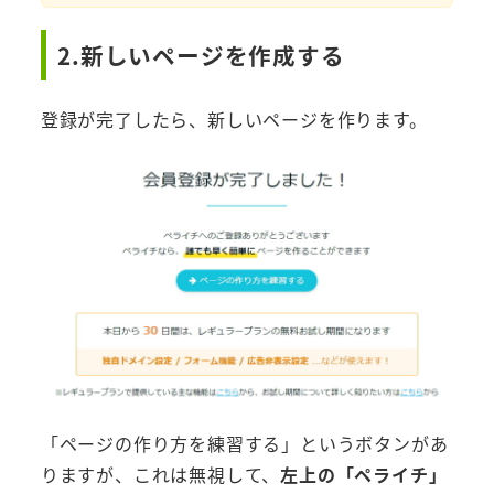
2.新しいページを作成する
登録が完了したら、新しいページを作ります。
「ページの作り方を練習する」というボタンがあ
りますが、これは無視して、
左上の「ペライチ」