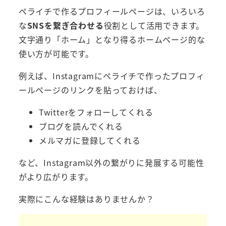
ペライチで作るプロフィールページは、いろいろ
な
SNSを繋ぎ合わせる
役割として活用できます。
文字通り「ホーム」となり得るホームページ的な
使い方が可能です。
例えば、Instagramにペライチで作ったプロフィ
ールページのリンクを貼っておけば、
Twitterをフォローしてくれる
ブログを読んでくれる
メルマガに登録してくれる
など、Instagram以外の繋がりに発展する可能性
がより広がります。
実際にこんな経験はありませんか？