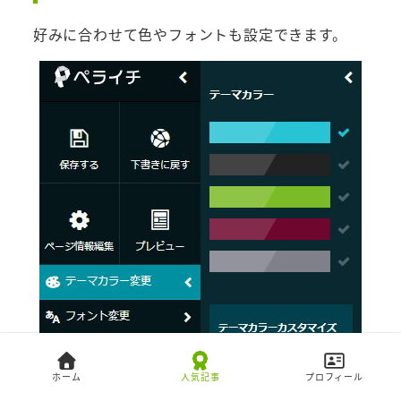
好みに合わせて色やフォントも設定できます。
ホーム
人気記事
プロフィール