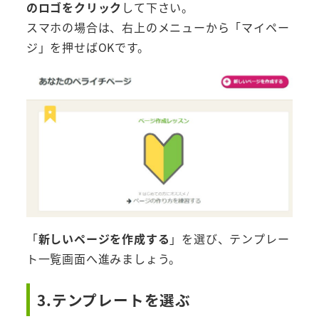
のロゴをクリック
して下さい。
スマホの場合は、右上のメニューから「マイペー
ジ」を押せばOKです。
「
新しいページを作成する
」を選び、テンプレー
ト一覧画面へ進みましょう。
3.テンプレートを選ぶ