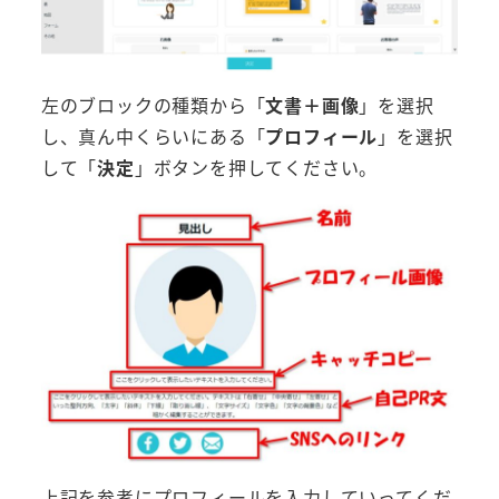
左のブロックの種類から「
文書＋画像
」を選択
し、真ん中くらいにある「
プロフィール
」を選択
して「
決定
」ボタンを押してください。
上記を参考にプロフィールを入力していってくだ