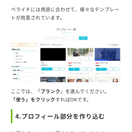
ペライチには用途に合わせて、様々なテンプレー
トが用意されています。
ここでは、「
ブランク
」を選んでください。
「使う」をクリック
すればOKです。
4.プロフィール部分を作り込む