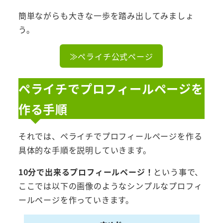
簡単ながらも大きな一歩を踏み出してみましょ
う。
≫ペライチ公式ページ
ペライチでプロフィールページを
作る手順
それでは、ペライチでプロフィールページを作る
具体的な手順を説明していきます。
10分で出来るプロフィールページ！
という事で、
ここでは以下の画像のようなシンプルなプロフィ
ールページを作っていきます。