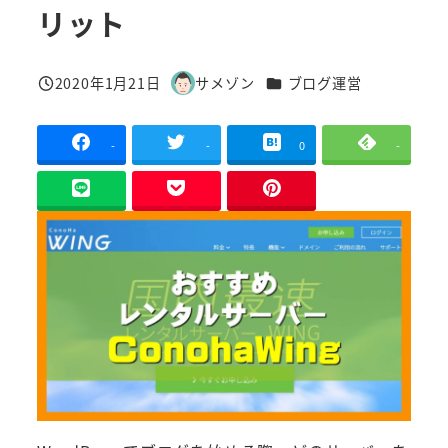
リット
カテゴリー
2020年1月21日
サメゾン
ブログ運営
投稿日
著
者
-
-
0
-