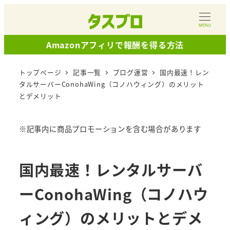
メ
イ
MENU
ン
Amazonアフィリで報酬を得る方法
コ
ン
トップページ
記事一覧
ブログ運営
国内最速！レン
テ
タルサーバーConohaWing（コノハウィング）のメリット
とデメリット
ン
ツ
へ
※記事内に商品プロモーションを含む場合があります
移
動
国内最速！レンタルサーバ
ーConohaWing（コノハウ
ィング）のメリットとデメ