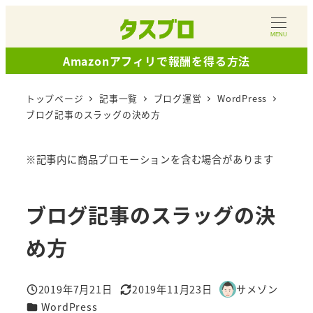
メ
イ
MENU
ン
Amazonアフィリで報酬を得る方法
コ
ン
トップページ
記事一覧
ブログ運営
WordPress
テ
ブログ記事のスラッグの決め方
ン
ツ
※記事内に商品プロモーションを含む場合があります
へ
移
ブログ記事のスラッグの決
動
め方
2019年7月21日
2019年11月23日
サメゾン
投稿日
更新日
著
カテゴリー
WordPress