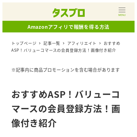
メ
イ
MENU
ン
Amazonアフィリで報酬を得る方法
コ
ン
トップページ
記事一覧
アフィリエイト
おすすめ
テ
ASP！バリューコマースの会員登録方法！画像付き紹介
ン
ツ
※記事内に商品プロモーションを含む場合があります
へ
移
おすすめASP！バリューコ
動
マースの会員登録方法！画
像付き紹介