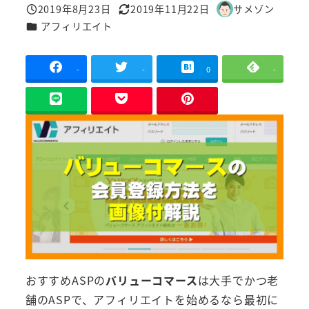
2019年8月23日
2019年11月22日
サメゾン
投稿日
更新日
著
カテゴリー
アフィリエイト
者
-
-
0
-
おすすめASPの
バリューコマース
は大手でかつ老
舗のASPで、アフィリエイトを始めるなら最初に